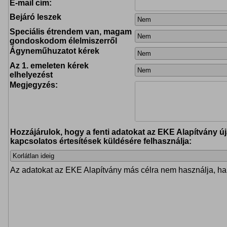
E-mail cím:
Bejáró leszek
Nem
Speciális étrendem van, magam
Nem
gondoskodom élelmiszerről
Ágyneműhuzatot kérek
Nem
Az 1. emeleten kérek
Nem
elhelyezést
Megjegyzés:
Hozzájárulok, hogy a fenti adatokat az EKE Alapítvány 
kapcsolatos értesítések küldésére felhasználja:
Korlátlan ideig
Az adatokat az EKE Alapítvány más célra nem használja, har