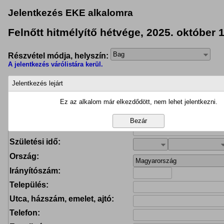
Jelentkezés EKE alkalomra
Felnőtt hitmélyítő hétvége, 2025. október 
Bag
Részvétel módja, helyszín:
A jelentkezés várólistára kerül.
Jelentkezés lejárt
Új résztvevő
Ez az alkalom már elkezdődött, nem lehet jelentkezni.
Név:
Születési idő:
Ország:
Magyarország
Irányítószám:
Település:
Utca, házszám, emelet, ajtó:
Telefon: