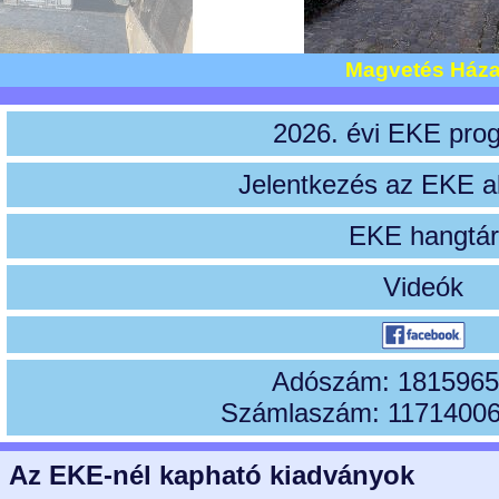
Magvetés Ház
2026. évi EKE pro
Jelentkezés az EKE a
EKE hangtár
Videók
Adószám: 1815965
Számlaszám: 1171400
Az EKE-nél kapható kiadványok