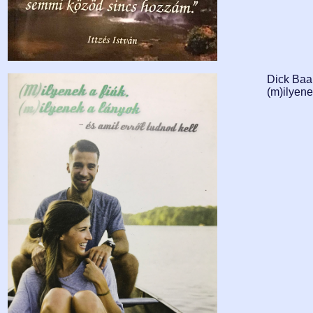
Dick Baar
(m)ilyene