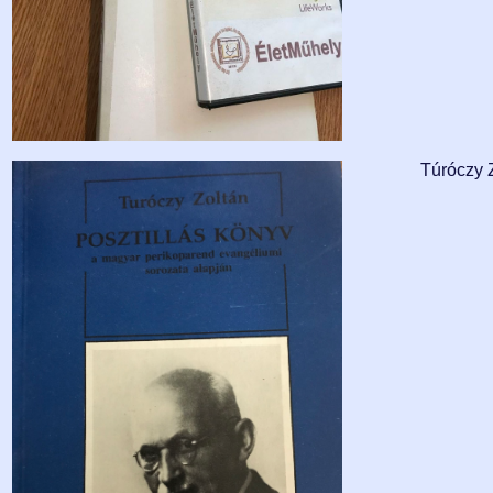
Túróczy Z