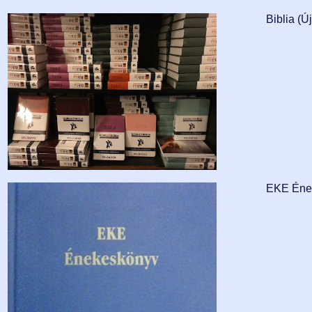
Biblia (Ú
EKE Éne