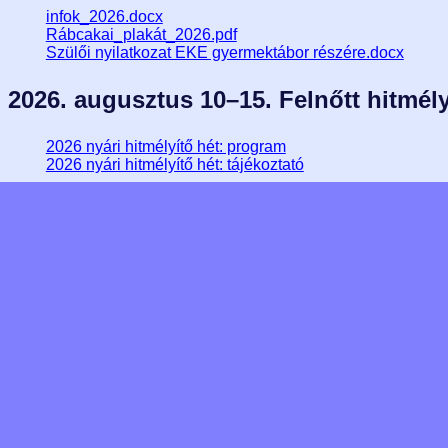
infok_2026.docx
Rábcakai_plakát_2026.pdf
Szülői nyilatkozat EKE gyermektábor részére.docx
2026. augusztus 10–15. Felnőtt hitmély
2026 nyári hitmélyítő hét: program
2026 nyári hitmélyítő hét: tájékoztató